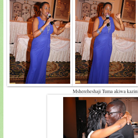
Mshereheshaji Tuma akiwa kazini