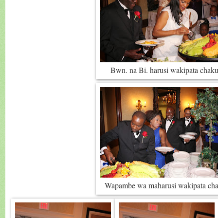
Bwn. na Bi. harusi wakipata chaku
Wapambe wa maharusi wakipata cha