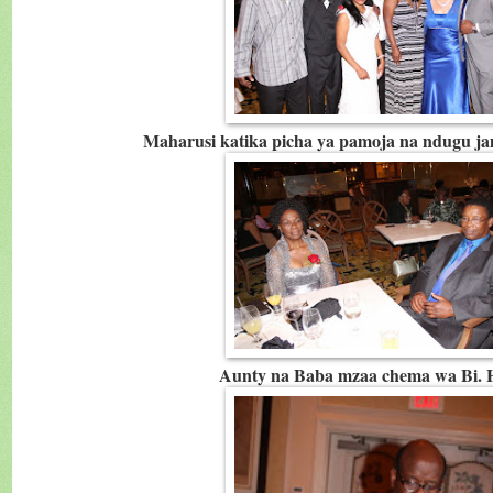
Maharusi katika picha ya pamoja na ndugu ja
Aunty na Baba mzaa chema wa Bi. H