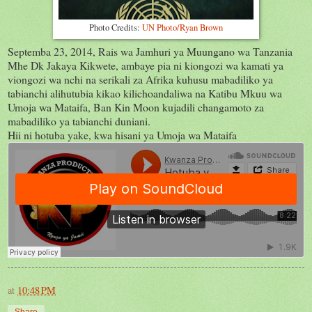
Photo Credits:
UN Photo/Ryan Brown
Septemba 23, 2014, Rais wa Jamhuri ya Muungano wa Tanzania
Mhe Dk Jakaya Kikwete, ambaye pia ni kiongozi wa kamati ya
viongozi wa nchi na serikali za Afrika kuhusu mabadiliko ya
tabianchi alihutubia kikao kilichoandaliwa na Katibu Mkuu wa
Umoja wa Mataifa, Ban Kin Moon kujadili changamoto za
mabadiliko ya tabianchi duniani.
Hii ni hotuba yake, kwa hisani ya Umoja wa Mataifa
at
10:48 PM