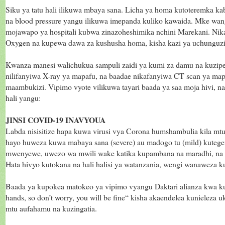
Siku ya tatu hali ilikuwa mbaya sana. Licha ya homa kutoteremka ka
na blood pressure yangu ilikuwa imepanda kuliko kawaida. Mke wan
mojawapo ya hospitali kubwa zinazoheshimika nchini Marekani. Ni
Oxygen na kupewa dawa za kushusha homa, kisha kazi ya uchunguzi 
Kwanza manesi walichukua sampuli zaidi ya kumi za damu na kuzip
nilifanyiwa X-ray ya mapafu, na baadae nikafanyiwa CT scan ya ma
maambukizi. Vipimo vyote vilikuwa tayari baada ya saa moja hivi, na
hali yangu:
JINSI COVID-19 INAVYOUA
Labda nisisitize hapa kuwa virusi vya Corona humshambulia kila mt
hayo huweza kuwa mabaya sana (severe) au madogo tu (mild) kutegem
mwenyewe, uwezo wa mwili wake katika kupambana na maradhi, na a
Hata hivyo kutokana na hali halisi ya watanzania, wengi wanaweza ku
Baada ya kupokea matokeo ya vipimo vyangu Daktari alianza kwa k
hands, so don’t worry, you will be fine“ kisha akaendelea kunieleza
mtu aufahamu na kuzingatia.