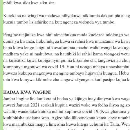
mbili kwa siku kwa siku sita.
Kutokana na wingi wa madawa niliyokuwa nikitumia daktari pia ali
kuzuia tumbo lisiathirike na kutengeneza vidonda vya tumbo.
Pengine utajiuliza kwa nini nimechukua muda kuelezea mlolongo wa m
dunia ya kwanza, huku nikijua kuwa si rahisi kwa mtanzania wa ka
hapa kuwa lengo langu ni kuwafumbua macho walio wengi kuwa ugo
madhara yake ni makubwa, na hautibiki ki rahisi kama viongozi wet
na kusisitiza kuwa kupiga nyungu, na kikombe cha tangawizi au chup
kumponya mgonjwa wa covid-19. Huu ni uongo mbaya unaoshambulia
kuweza kukupa magonjwa mengine ambayo hujawahi kuugua. Hebu f
mtu kwa kunywa kikombe cha tangawizi yenye sukari pasipo kujua k
HADAA KWA WAGENI
Jambo lingine linalonikera ni hadaa ya kijinga inayofanywa kwa wa
mwezi Januari 2021 serikali kupitia waziri wake wa fedha iliyoa agiz
watalii) wanaotaka kutoka nchini kupimwa covid-19 (Kwa gharama 
kuthibitisha usalama wao. Agizo hilo lililoonekana kama lenye umuh
kwa maambukizi mapya limeishia kuwa kitega uchumi ka Taifa. W