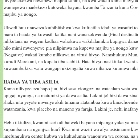
ilivyoelekezwa hawapewi majibu sahihi, na kwa wakati kama inavyot
wamepewa maelekezo kutoweka bayana kwamba Tanzania kuna Covid
majibu ya uongo.
Ukweli huu unaweza kuthibitishwa kwa kufuatilia idadi ya wasafiri 
mara tu baada ya kuwasili katika nchi wanazokwenda (Final destinati
nilikutana na wageni kadhaa waliokuwa wakilalamikia kupigwa dan
hilo mimi mwenyewe pia nilipimwa na kupewa majibu ya uongo kuwa 
(Negative) wakati kumbe nilikuwa na virusi hivyo. Namshukuru Mu
kurudi Marekani, na kupata tiba stahiki. Hata hivyo nasikitika kwani 
kuwaambukiza watu wangapi ukizingatia kuwa nilianza kuumwa nik
HADAA YA TIBA ASILIA
Kama nilivyoeleza hapo juu, hivi sasa viongozi na wataalam wetu wa
upigaji nyungu, na matumizi ya dawa asilia. Lakini je! hizi dawa zina
shaka mtu yeyote mwenye akili timamu atatambua kuwa kinachoendel
watanzania, kwa placebo na maneno ya faraja. Lakini je, nchi inafa
Hebu tikiulize, kwanini serikali haiweki bayana mipango yake ya m
kupambana na ugonjwa huu? Kwa nini waziri wa afya asisimame ku
imefunguliwa center kubwa ya kuhudumia wagonjwa wa corona, na