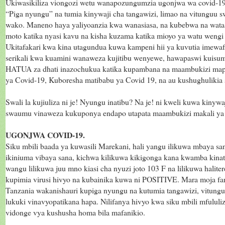
Ukiwasikiliza viongozi wetu wanapozungumzia ugonjwa wa covid-19 ut
“Piga nyungu” na tumia kinywaji cha tangawizi, limao na vitunguu
wako. Maneno haya yaliyoanzia kwa wanasiasa, na kubebwa na wa
moto katika nyasi kavu na kisha kuzama katika mioyo ya watu wengi
Ukitafakari kwa kina utagundua kuwa kampeni hii ya kuvutia imewa
serikali kwa kuamini wanaweza kujitibu wenyewe, hawapaswi kuisumb
HATUA za dhati inazochukua katika kupambana na maambukizi mapya
ya Covid-19, Kuboresha matibabu ya Covid 19, na au kushughulikia s
Swali la kujiuliza ni je! Nyungu inatibu? Na je! ni kweli kuwa kinywa
swaumu vinaweza kukuponya endapo utapata maambukizi makali ya 
UGONJWA COVID-19.
Siku mbili baada ya kuwasili Marekani, hali yangu ilikuwa mbaya san
ikiniuma vibaya sana, kichwa kilikuwa kikigonga kana kwamba kinata
wangu lilikuwa juu mno kiasi cha nyuzi joto 103 F na lilikuwa halite
kupimia virusi hivyo na kubainika kuwa ni POSITIVE. Mara moja fam
Tanzania wakanishauri kupiga nyungu na kutumia tangawizi, vitung
lukuki vinavyopatikana hapa. Nilifanya hivyo kwa siku mbili mfululi
vidonge vya kushusha homa bila mafanikio.