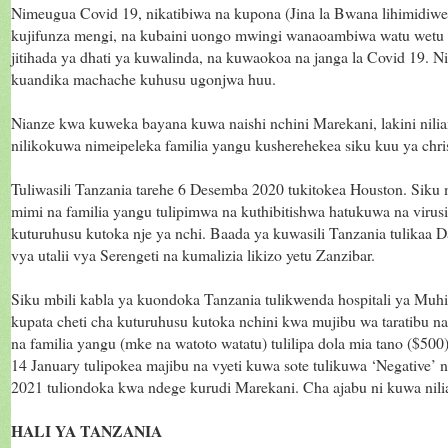
Nimeugua Covid 19, nikatibiwa na kupona (Jina la Bwana lihimidiw
kujifunza mengi, na kubaini uongo mwingi wanaoambiwa watu wetu i
jitihada ya dhati ya kuwalinda, na kuwaokoa na janga la Covid 19. 
kuandika machache kuhusu ugonjwa huu.
Nianze kwa kuweka bayana kuwa naishi nchini Marekani, lakini nil
nilikokuwa nimeipeleka familia yangu kusherehekea siku kuu ya ch
Tuliwasili Tanzania tarehe 6 Desemba 2020 tukitokea Houston. Siku
mimi na familia yangu tulipimwa na kuthibitishwa hatukuwa na viru
kuturuhusu kutoka nje ya nchi. Baada ya kuwasili Tanzania tulikaa D
vya utalii vya Serengeti na kumalizia likizo yetu Zanzibar.
Siku mbili kabla ya kuondoka Tanzania tulikwenda hospitali ya Muhi
kupata cheti cha kuturuhusu kutoka nchini kwa mujibu wa taratibu n
na familia yangu (mke na watoto watatu) tulilipa dola mia tano ($50
14 January tulipokea majibu na vyeti kuwa sote tulikuwa ‘Negative’ 
2021 tuliondoka kwa ndege kurudi Marekani. Cha ajabu ni kuwa ni
HALI YA TANZANIA