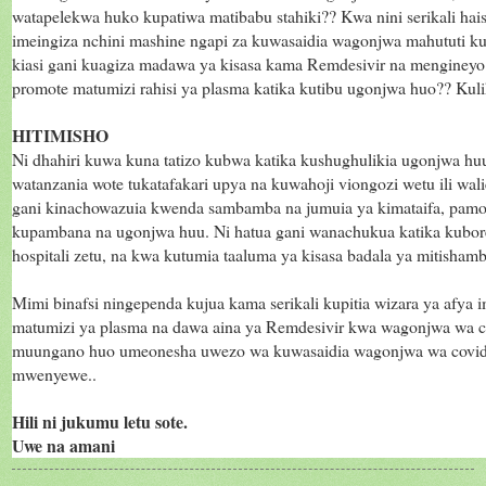
watapelekwa huko kupatiwa matibabu stahiki?? Kwa nini serikali ha
imeingiza nchini mashine ngapi za kuwasaidia wagonjwa mahututi 
kiasi gani kuagiza madawa ya kisasa kama Remdesivir na mengineyo
promote matumizi rahisi ya plasma katika kutibu ugonjwa huo?? Kul
HITIMISHO
Ni dhahiri kuwa kuna tatizo kubwa katika kushughulikia ugonjwa hu
watanzania wote tukatafakari upya na kuwahoji viongozi wetu ili wali
gani kinachowazuia kwenda sambamba na jumuia ya kimataifa, pam
kupambana na ugonjwa huu. Ni hatua gani wanachukua katika kubore
hospitali zetu, na kwa kutumia taaluma ya kisasa badala ya mitishamb
Mimi binafsi ningependa kujua kama serikali kupitia wizara ya afya
matumizi ya plasma na dawa aina ya Remdesivir kwa wagonjwa wa c
muungano huo umeonesha uwezo wa kuwasaidia wagonjwa wa covid
mwenyewe..
Hili ni jukumu letu sote.
Uwe na amani