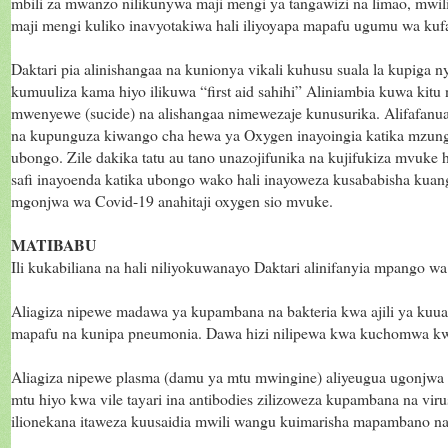
mbili za mwanzo nilikunywa maji mengi ya tangawizi na limao, mwil
maji mengi kuliko inavyotakiwa hali iliyoyapa mapafu ugumu wa kuf
Daktari pia alinishangaa na kunionya vikali kuhusu suala la kupiga 
kumuuliza kama hiyo ilikuwa “first aid sahihi” Aliniambia kuwa kitu 
mwenyewe (sucide) na alishangaa nimewezaje kunusurika. Alifafanu
na kupunguza kiwango cha hewa ya Oxygen inayoingia katika mzu
ubongo. Zile dakika tatu au tano unazojifunika na kujifukiza mvuk
safi inayoenda katika ubongo wako hali inayoweza kusababisha kuangu
mgonjwa wa Covid-19 anahitaji oxygen sio mvuke.
MATIBABU
Ili kukabiliana na hali niliyokuwanayo Daktari alinifanyia mpango w
Aliagiza nipewe madawa ya kupambana na bakteria kwa ajili ya kuu
mapafu na kunipa pneumonia. Dawa hizi nilipewa kwa kuchomwa kwe
Aliagiza nipewe plasma (damu ya mtu mwingine) aliyeugua ugonjwa
mtu hiyo kwa vile tayari ina antibodies zilizoweza kupambana na vir
ilionekana itaweza kuusaidia mwili wangu kuimarisha mapambano na 