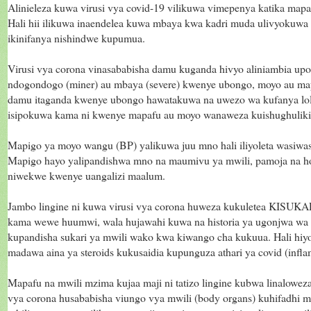
Alinieleza kuwa virusi vya covid-19 vilikuwa vimepenya katika map
Hali hii ilikuwa inaendelea kuwa mbaya kwa kadri muda ulivyokuwa 
ikinifanya nishindwe kupumua.
Virusi vya corona vinasababisha damu kuganda hivyo aliniambia upo
ndogondogo (miner) au mbaya (severe) kwenye ubongo, moyo au ma
damu itaganda kwenye ubongo hawatakuwa na uwezo wa kufanya lolot
isipokuwa kama ni kwenye mapafu au moyo wanaweza kuishughuliki
Mapigo ya moyo wangu (BP) yalikuwa juu mno hali iliyoleta wasiwas
Mapigo hayo yalipandishwa mno na maumivu ya mwili, pamoja na homa
niwekwe kwenye uangalizi maalum.
Jambo lingine ni kuwa virusi vya corona huweza kukuletea KISUKAR
kama wewe huumwi, wala hujawahi kuwa na historia ya ugonjwa wa 
kupandisha sukari ya mwili wako kwa kiwango cha kukuua. Hali hiy
madawa aina ya steroids kukusaidia kupunguza athari ya covid (infl
Mapafu na mwili mzima kujaa maji ni tatizo lingine kubwa linalowez
vya corona husababisha viungo vya mwili (body organs) kuhifadhi ma