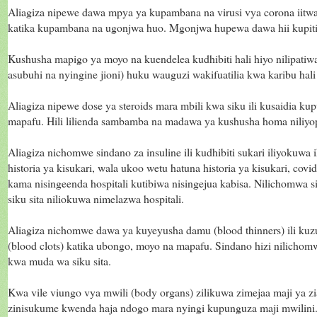
Aliagiza nipewe dawa mpya ya kupambana na virusi vya corona iitwa
katika kupambana na ugonjwa huo. Mgonjwa hupewa dawa hii kupitia
Kushusha mapigo ya moyo na kuendelea kudhibiti hali hiyo nilipatiwa
asubuhi na nyingine jioni) huku wauguzi wakifuatilia kwa karibu hali
Aliagiza nipewe dose ya steroids mara mbili kwa siku ili kusaidia k
mapafu. Hili lilienda sambamba na madawa ya kushusha homa niliyo
Aliagiza nichomwe sindano za insuline ili kudhibiti sukari iliyokuwa
historia ya kisukari, wala ukoo wetu hatuna historia ya kisukari, covi
kama nisingeenda hospitali kutibiwa nisingejua kabisa. Nilichomwa 
siku sita niliokuwa nimelazwa hospitali.
Aliagiza nichomwe dawa ya kuyeyusha damu (blood thinners) ili k
(blood clots) katika ubongo, moyo na mapafu. Sindano hizi nilichom
kwa muda wa siku sita.
Kwa vile viungo vya mwili (body organs) zilikuwa zimejaa maji ya zia
zinisukume kwenda haja ndogo mara nyingi kupunguza maji mwilini.