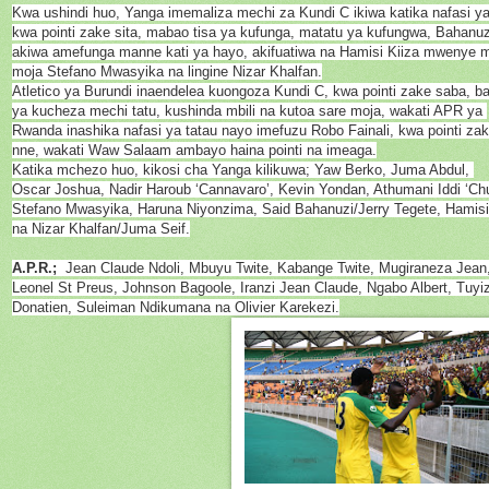
Kwa ushindi huo, Yanga imemaliza mechi za Kundi C ikiwa katika nafasi ya
kwa pointi zake sita, mabao tisa ya kufunga, matatu ya kufungwa, Bahanu
akiwa amefunga manne kati ya hayo, akifuatiwa na Hamisi Kiiza mwenye 
moja Stefano Mwasyika na lingine Nizar Khalfan.
Atletico ya Burundi inaendelea kuongoza Kundi C, kwa pointi zake saba, 
ya kucheza mechi tatu, kushinda mbili na kutoa sare moja, wakati APR ya
Rwanda inashika nafasi ya tatau nayo imefuzu Robo Fainali, kwa pointi za
nne, wakati Waw Salaam ambayo haina pointi na imeaga.
Katika mchezo huo, kikosi cha Yanga kilikuwa; Yaw Berko, Juma Abdul,
Oscar Joshua, Nadir Haroub ‘Cannavaro’, Kevin Yondan, Athumani Iddi ‘Chu
Stefano Mwasyika, Haruna Niyonzima, Said Bahanuzi/Jerry Tegete, Hamisi
na Nizar Khalfan/Juma Seif.
A.P.R.;
Jean Claude Ndoli, Mbuyu Twite, Kabange Twite, Mugiraneza Jean
Leonel St Preus, Johnson Bagoole, Iranzi Jean Claude, Ngabo Albert, Tuyi
Donatien, Suleiman Ndikumana na Olivier Karekezi.