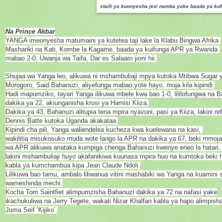
staili ya k
uonyesha jezi namba yake baada ya kuf
Na Prince Akbar
YANGA imeonyesha matumaini ya kutetea taji lake la Klabu Bingwa Afrika
Mashariki na Kati, Kombe la Kagame, baada ya kuifunga APR ya Rwanda
mabao 2-0,
Uwanja wa Taifa, Dar es Salaam jioni hii.
Shujaa wa Yanga leo, alikuwa ni mshambuliaji mpya kutoka Mtibwa Sugar
Morogoro, Said Bahanuzi, aliyefunga mabao yote hayo, moja kila kipindi.
Hadi mapumziko, tayari Yanga ilikuwa mbele kwa bao 1-0, lililofungwa na 
dakika ya 22, akiunganisha krosi ya Hamisi Kiiza.
Dakika ya 43, Bahanuzi alitupia tena mpira nyavuni, pasi ya Kiiza, lakini re
Dennis Batte kutoka Uganda akakataa.
Kipindi cha pili, Yanga waliendelea kucheza kwa kuelewana na kasi,
wakilitia misukosuko muda wote lango la APR na dakika ya 67, beki mmoj
wa APR alikuwa anataka kumpiga chenga Bahanuzi kwenye eneo la hatari
lakini mshambuliaji huyo akafanikiwa kuunasa mpira huo na kumtoka beki
kabla ya kumchambua kipa Jean Claude Ndoli.
Lilikuwa bao tamu, ambalo liliwanua vitini mashabiki wa Yanga na kuamini
wameshinda mechi.
Kocha Tom Saintfiet alimpumzisha Bahanuzi dakika ya 72 na nafasi yake
ikachukuliwa na Jerry Tegete, wakati Nizar Khalfan kabla ya hapo alimpis
Juma Seif ‘Kijiko’.