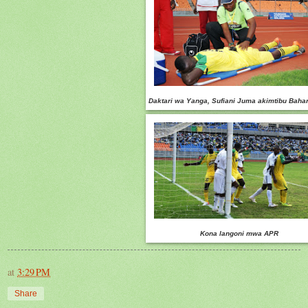
Daktari wa Yanga, Sufiani Juma akimtibu Baha
Kona langoni mwa APR
at
3:29 PM
Share