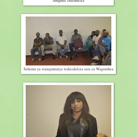
Shughuli inaendelea
Sehemu ya wanajumuiya wakisikiliza sera za Wagombea