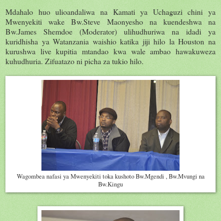
Mdahalo huo ulioandaliwa na Kamati ya Uchaguzi chini ya
Mwenyekiti wake Bw.Steve Maonyesho na kuendeshwa na
Bw.James Shemdoe (Moderator) ulihudhuriwa na idadi ya
kuridhisha ya Watanzania waishio katika jiji hilo la Houston na
kurushwa live kupitia mtandao kwa wale ambao hawakuweza
kuhudhuria. Zifuatazo ni picha za tukio hilo.
Wagombea nafasi ya Mwenyekiti toka kushoto Bw.Mgendi , Bw.Mvungi na
Bw.Kingu