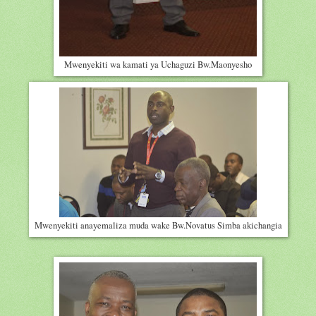
Mwenyekiti wa kamati ya Uchaguzi Bw.Maonyesho
Mwenyekiti anayemaliza muda wake Bw.Novatus Simba akichangia