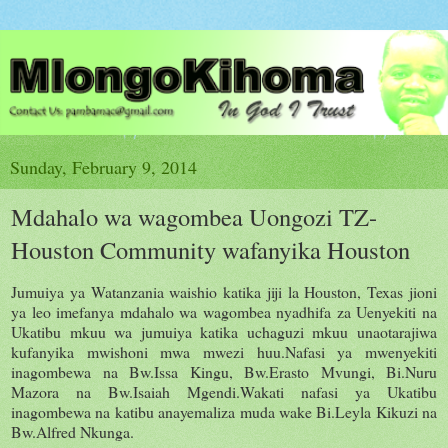
Sunday, February 9, 2014
Mdahalo wa wagombea Uongozi TZ-
Houston Community wafanyika Houston
Jumuiya ya Watanzania waishio katika jiji la Houston, Texas jioni
ya leo imefanya mdahalo wa wagombea nyadhifa za Uenyekiti na
Ukatibu mkuu wa jumuiya katika uchaguzi mkuu unaotarajiwa
kufanyika mwishoni mwa mwezi huu.Nafasi ya mwenyekiti
inagombewa na Bw.Issa Kingu, Bw.Erasto Mvungi, Bi.Nuru
Mazora na Bw.Isaiah Mgendi.Wakati nafasi ya Ukatibu
inagombewa na katibu anayemaliza muda wake Bi.Leyla Kikuzi na
Bw.Alfred Nkunga.