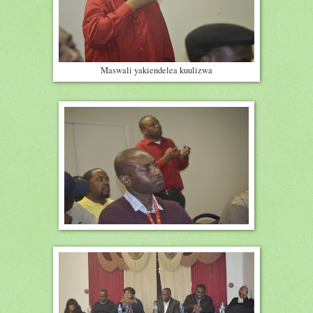
Maswali yakiendelea kuulizwa