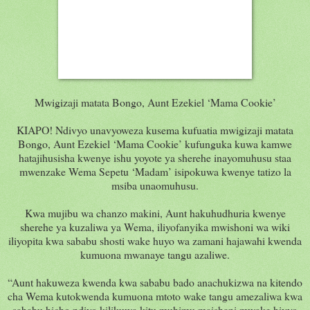
Mwigizaji matata Bongo, Aunt Ezekiel ‘Mama Cookie’
KIAPO! Ndivyo unavyoweza kusema kufuatia mwigizaji matata
Bongo, Aunt Ezekiel ‘Mama Cookie’ kufunguka kuwa kamwe
hatajihusisha kwenye ishu yoyote ya sherehe inayomuhusu staa
mwenzake Wema Sepetu ‘Madam’ isipokuwa kwenye tatizo la
msiba unaomuhusu.
Kwa mujibu wa chanzo makini, Aunt hakuhudhuria kwenye
sherehe ya kuzaliwa ya Wema, iliyofanyika mwishoni wa wiki
iliyopita kwa sababu shosti wake huyo wa zamani hajawahi kwenda
kumuona mwanaye tangu azaliwe.
“Aunt hakuweza kwenda kwa sababu bado anachukizwa na kitendo
cha Wema kutokwenda kumuona mtoto wake tangu amezaliwa kwa
sababu hicho ndiyo kilikuwa kitu muhimu maishani mwake hivyo