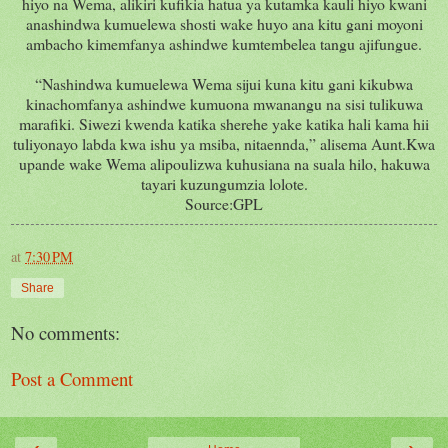
hiyo na Wema, alikiri kufikia hatua ya kutamka kauli hiyo kwani
anashindwa kumuelewa shosti wake huyo ana kitu gani moyoni
ambacho kimemfanya ashindwe kumtembelea tangu ajifungue.
“Nashindwa kumuelewa Wema sijui kuna kitu gani kikubwa
kinachomfanya ashindwe kumuona mwanangu na sisi tulikuwa
marafiki. Siwezi kwenda katika sherehe yake katika hali kama hii
tuliyonayo labda kwa ishu ya msiba, nitaennda,” alisema Aunt.Kwa
upande wake Wema alipoulizwa kuhusiana na suala hilo, hakuwa
tayari kuzungumzia lolote.
Source:GPL
at
7:30 PM
Share
No comments:
Post a Comment