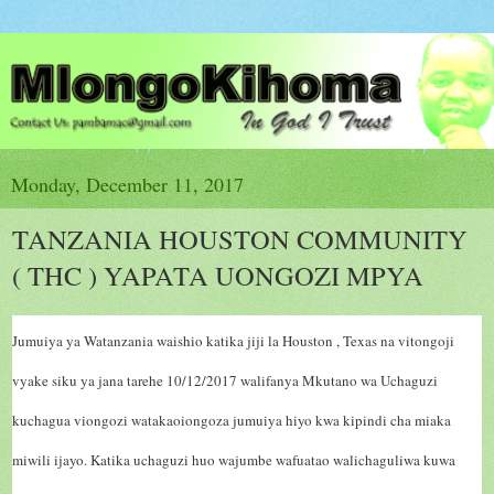
Monday, December 11, 2017
TANZANIA HOUSTON COMMUNITY
( THC ) YAPATA UONGOZI MPYA
Jumuiya ya Watanzania waishio katika jiji la Houston , Texas na vitongoji
vyake siku ya jana tarehe 10/12/2017 walifanya Mkutano wa Uchaguzi
kuchagua viongozi watakaoiongoza jumuiya hiyo kwa kipindi cha miaka
miwili ijayo. Katika uchaguzi huo wajumbe wafuatao walichaguliwa kuwa