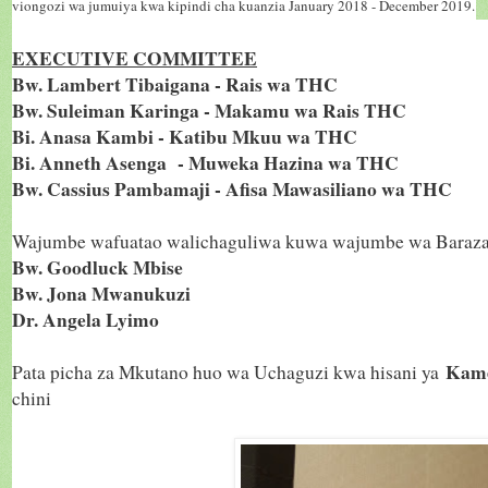
viongozi wa jumuiya kwa kipindi cha kuanzia January 2018 - December 2019.
EXECUTIVE COMMITTEE
Bw. Lambert Tibaigana - Rais wa THC
Bw. Suleiman Karinga - Makamu wa Rais THC
Bi. Anasa Kambi - Katibu Mkuu wa THC
Bi. Anneth Asenga - Muweka Hazina wa THC
Bw. Cassius Pambamaji - Afisa Mawasiliano wa THC
Wajumbe wafuatao walichaguliwa kuwa wajumbe wa Baraza l
Bw. Goodluck Mbise
Bw. Jona Mwanukuzi
Dr. Angela Lyimo
Kame
Pata picha za Mkutano huo wa Uchaguzi kwa hisani ya
chini