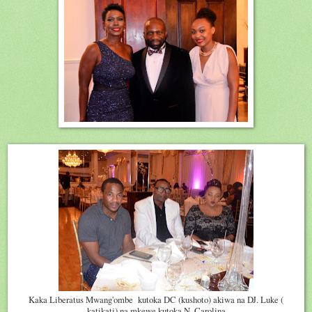
Kaka Liberatus Mwang'ombe kutoka DC (kushoto) akiwa na DJ. Luke (
katikati) na mkewe kutoka N. Carolina