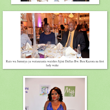
Rais wa Jumuiya ya watanzania waishio Jijini Dallas Bw. Ben Kazora na first
lady wake