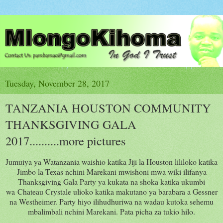
Tuesday, November 28, 2017
TANZANIA HOUSTON COMMUNITY
THANKSGIVING GALA
2017..........more pictures
Jumuiya ya Watanzania waishio katika Jiji la Houston lililoko katika
Jimbo la Texas nchini Marekani mwishoni mwa wiki ilifanya
Thanksgiving Gala Party ya kukata na shoka katika ukumbi
wa Chateau Crystale ulioko katika makutano ya barabara a Gessner
na Westheimer. Party hiyo ilihudhuriwa na wadau kutoka sehemu
mbalimbali nchini Marekani. Pata picha za tukio hilo.