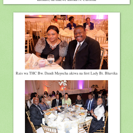
Rais wa THC Bw. Daudi Mayocha akiwa na first Lady Bi. Bhavika