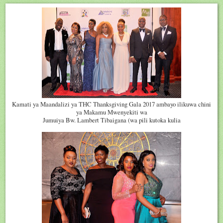
Kamati ya Maandalizi ya THC Thanksgiving Gala 2017 ambayo ilikuwa chini
ya Makamu Mwenyekiti wa
Jumuiya Bw. Lambert Tibaigana (wa pili kutoka kulia