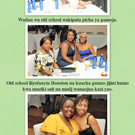
Wadau wa old school wakipata picha ya pamoja.
Old school iliyofanyia Houston na kuacha gumzo jijini humo
kwa muziki safi na madj wanaojua kazi yao.