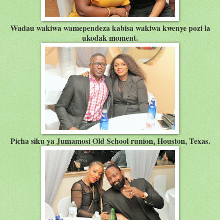
Wadau wakiwa wamependeza kabisa wakiwa kwenye pozi la
ukodak moment.
Picha siku ya Jumamosi Old School runion, Houston, Texas.