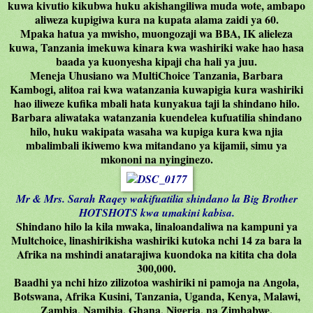
kuwa kivutio kikubwa huku akishangiliwa muda wote, ambapo
aliweza kupigiwa kura na kupata alama zaidi ya 60.
Mpaka hatua ya mwisho, muongozaji wa BBA, IK alieleza
kuwa, Tanzania imekuwa kinara kwa washiriki wake hao hasa
baada ya kuonyesha kipaji cha hali ya juu.
Meneja Uhusiano wa MultiChoice Tanzania, Barbara
Kambogi, alitoa rai kwa watanzania kuwapigia kura washiriki
hao iliweze kufika mbali hata kunyakua taji la shindano hilo.
Barbara aliwataka watanzania kuendelea kufuatilia shindano
hilo, huku wakipata wasaha wa kupiga kura kwa njia
mbalimbali ikiwemo kwa mitandano ya kijamii, simu ya
mkononi na nyinginezo.
Mr & Mrs. Sarah Raqey wakifuatilia shindano la Big Brother
HOTSHOTS kwa umakini kabisa.
Shindano hilo la kila mwaka, linaloandaliwa na kampuni ya
Multchoice, linashirikisha washiriki kutoka nchi 14 za bara la
Afrika na mshindi anatarajiwa kuondoka na kitita cha dola
300,000.
Baadhi ya nchi hizo zilizotoa washiriki ni pamoja na Angola,
Botswana, Afrika Kusini, Tanzania, Uganda, Kenya, Malawi,
Zambia, Namibia, Ghana, Nigeria, na Zimbabwe.