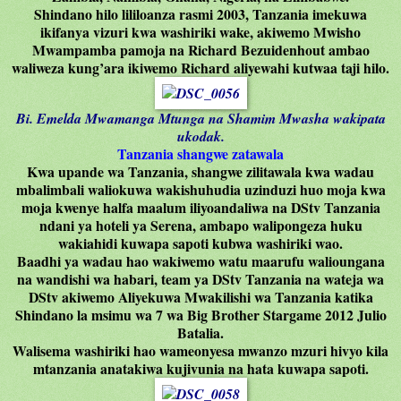
Shindano hilo lililoanza rasmi 2003, Tanzania imekuwa
ikifanya vizuri kwa washiriki wake, akiwemo Mwisho
Mwampamba pamoja na Richard Bezuidenhout ambao
waliweza kung’ara ikiwemo Richard aliyewahi kutwaa taji hilo.
Bi. Emelda Mwamanga Mtunga na Shamim Mwasha wakipata
ukodak.
Tanzania shangwe zatawala
Kwa upande wa Tanzania, shangwe zilitawala kwa wadau
mbalimbali waliokuwa wakishuhudia uzinduzi huo moja kwa
moja kwenye halfa maalum iliyoandaliwa na DStv Tanzania
ndani ya hoteli ya Serena, ambapo walipongeza huku
wakiahidi kuwapa sapoti kubwa washiriki wao.
Baadhi ya wadau hao wakiwemo watu maarufu walioungana
na wandishi wa habari, team ya DStv Tanzania na wateja wa
DStv akiwemo Aliyekuwa Mwakilishi wa Tanzania katika
Shindano la msimu wa 7 wa Big Brother Stargame 2012 Julio
Batalia.
Walisema washiriki hao wameonyesa mwanzo mzuri hivyo kila
mtanzania anatakiwa kujivunia na hata kuwapa sapoti.