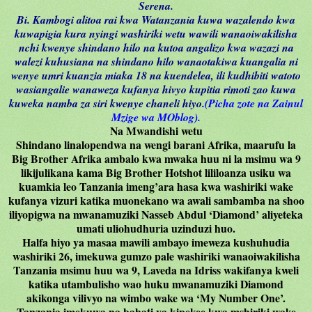
Serena.
Bi. Kambogi alitoa rai kwa Watanzania kuwa wazalendo kwa
kuwapigia kura nyingi washiriki wetu wawili wanaoiwakilisha
nchi kwenye shindano hilo na kutoa angalizo kwa wazazi na
walezi kuhusiana na shindano hilo wanaotakiwa kuangalia ni
wenye umri kuanzia miaka 18 na kuendelea, ili kudhibiti watoto
wasiangalie wanaweza kufanya hivyo kupitia rimoti zao kuwa
kuweka namba za siri kwenye chaneli hiyo.
(Picha zote na Zainul
Mzige wa MOblog).
Na Mwandishi wetu
Shindano linalopendwa na wengi barani Afrika, maarufu la
Big Brother Afrika ambalo kwa mwaka huu ni la msimu wa 9
likijulikana kama Big Brother Hotshot lililoanza usiku wa
kuamkia leo Tanzania imeng’ara hasa kwa washiriki wake
kufanya vizuri katika muonekano wa awali sambamba na shoo
iliyopigwa na mwanamuziki Nasseb Abdul ‘Diamond’ aliyeteka
umati uliohudhuria uzinduzi huo.
Halfa hiyo ya masaa mawili ambayo imeweza kushuhudia
washiriki 26, imekuwa gumzo pale washiriki wanaoiwakilisha
Tanzania msimu huu wa 9, Laveda na Idriss wakifanya kweli
katika utambulisho wao huku mwanamuziki Diamond
akikonga vilivyo na wimbo wake wa ‘My Number One’.
Tanzania imekuwa na bahati ya kipekee kwa mshiriki wake