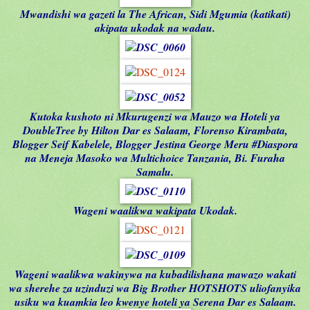
Mwandishi wa gazeti la The African, Sidi Mgumia (katikati)
akipata ukodak na wadau.
Kutoka kushoto ni Mkurugenzi wa Mauzo wa Hoteli ya
DoubleTree by Hilton Dar es Salaam, Florenso Kirambata,
Blogger Seif Kabelele, Blogger Jestina George Meru #Diaspora
na Meneja Masoko wa Multichoice Tanzania, Bi. Furaha
Samalu.
Wageni waalikwa wakipata Ukodak.
Wageni waalikwa wakinywa na kubadilishana mawazo wakati
wa sherehe za uzinduzi wa Big Brother HOTSHOTS uliofanyika
usiku wa kuamkia leo kwenye hoteli ya Serena Dar es Salaam.