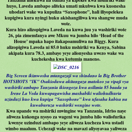
huyo, Laveda ambapo aliteka umati mkubwa kwa kuonesha
uhodari wake wa kupuliza “Saxophone”, hali iliyopelekea
kupigiwa kura nyingi huku akishangiliwa kwa shangwe muda
wote.
Kura hizo alizopigiwa Laveda na kuwa juu ya washiriki wote
26, pia zimemfanya awe Mkuu wa jumba hilo ‘Head of the
House’ mpaka hapo itakapoamuliwa na Biggy. Kura
alizopigiwa Laveda ni 85.0 huku mshiriki wa Kenya, Sabina
akipata kura 78.3, ambaye yeye alionyesha uwezo wake wa
kuchekesha kwa kutumia maneno.
Big Screen ikimwosha mtangazaji wa shindano la Big Brother
HOTSHOTS "IK" Osakioduwa akitangaza matokeo ya vipaji vya
washiriki ambapo Tanzania ikiongoza kwa asilimia 85 baada ya
Irene La Veda kuwapagawisha mashabiki waliohudhuria
uzinduzi huo kwa kupiga "Saxophone" kwa ufasaha kabisa na
kuwaburuza washiriki wengine wote.
Kwa upande wa mshiriki mwingine wa Tanzania, Idriss naye
aliweza kukonga nyoyo za wageni wa jumba hilo waliofurika
kwenye uzinduzi ambapo yeye aliweza kucheza kwa ustadi
wimbo maalum. Uchezaji wake na mavazi aliyoyavaa yaliweza