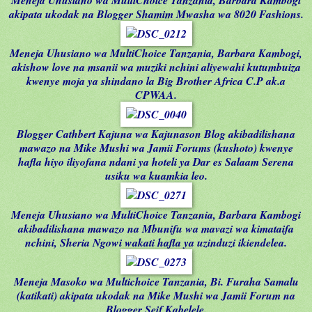
Meneja Uhusiano wa MultiChoice Tanzania, Barbara Kambogi
akipata ukodak na Blogger Shamim Mwasha wa 8020 Fashions.
Meneja Uhusiano wa MultiChoice Tanzania, Barbara Kambogi,
akishow love na msanii wa muziki nchini aliyewahi kutumbuiza
kwenye moja ya shindano la Big Brother Africa C.P ak.a
CPWAA.
Blogger Cathbert Kajuna wa Kajunason Blog akibadilishana
mawazo na Mike Mushi wa Jamii Forums (kushoto) kwenye
hafla hiyo iliyofana ndani ya hoteli ya Dar es Salaam Serena
usiku wa kuamkia leo.
Meneja Uhusiano wa MultiChoice Tanzania, Barbara Kambogi
akibadilishana mawazo na Mbunifu wa mavazi wa kimataifa
nchini, Sheria Ngowi wakati hafla ya uzinduzi ikiendelea.
Meneja Masoko wa Multichoice Tanzania, Bi. Furaha Samalu
(katikati) akipata ukodak na Mike Mushi wa Jamii Forum na
Blogger Seif Kabelele.