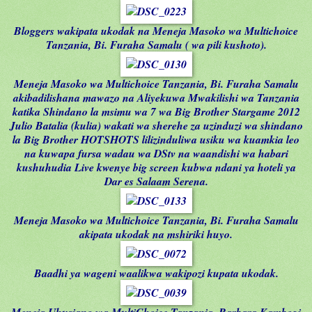
Bloggers wakipata ukodak na Meneja Masoko wa Multichoice
Tanzania, Bi. Furaha Samalu ( wa pili kushoto).
Meneja Masoko wa Multichoice Tanzania, Bi. Furaha Samalu
akibadilishana mawazo na Aliyekuwa Mwakilishi wa Tanzania
katika Shindano la msimu wa 7 wa Big Brother Stargame 2012
Julio Batalia (kulia) wakati wa sherehe za uzinduzi wa shindano
la Big Brother HOTSHOTS lilizinduliwa usiku wa kuamkia leo
na kuwapa fursa wadau wa DStv na waandishi wa habari
kushuhudia Live kwenye big screen kubwa ndani ya hoteli ya
Dar es Salaam Serena.
Meneja Masoko wa Multichoice Tanzania, Bi. Furaha Samalu
akipata ukodak na mshiriki huyo.
Baadhi ya wageni waalikwa wakipozi kupata ukodak.