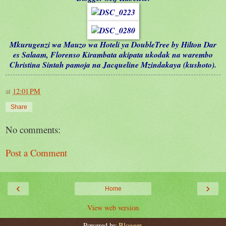
Mkurugenzi wa Mauzo wa Hoteli ya DoubleTree by Hilton Dar
es Salaam, Florenso Kirambata akipata ukodak na warembo
Christina Sintah pamoja na Jacqueline Mzindakaya (kushoto).
at
12:01 PM
Share
No comments:
Post a Comment
‹
›
Home
View web version
Powered by
Blogger
.